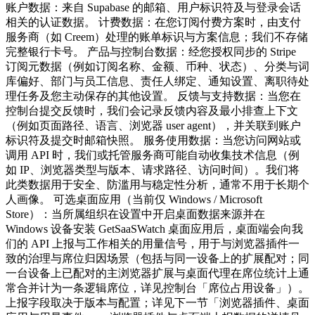
账户数据：来自 Supabase 的邮箱、用户标识符及与登录会话
相关的认证数据。 计费数据：在您订阅付费方案时，由支付
服务商（如 Creem）处理的账单标识与方案信息；我们不存储
完整银行卡号。 产品与控制台数据：经您授权同步的 Stripe
订阅元数据（例如订阅名称、金额、币种、状态）、分类与词
库偏好、部门与员工信息、责任人绑定、通知设置、离职待处
理任务及您主动保存的其他设置。 反馈与支持数据：当您在
控制台提交反馈时，我们会记录反馈内容及最小排查上下文
（例如页面路径、语言、浏览器 user agent），并关联到账户
标识符及提交时邮箱快照。 服务使用数据：当您访问网站或
调用 API 时，我们或托管服务商可能自动收集技术信息（例
如 IP、浏览器类型与版本、请求路径、访问时间）。我们将
此类数据用于安全、防滥用与稳定性分析，通常不用于长期个
人画像。 可选桌面应用（当前仅 Windows / Microsoft
Store）：当所属组织在设置中开启桌面数据来源并在
Windows 设备安装 GetSaaSWatch 桌面应用后，桌面端会向我
们的 API 上报与工作相关的用量信号，用于与浏览器插件一
致的治理与席位归因场景（包括与同一设备上的扩展配对；同
一台设备上已配对的主浏览器扩展与桌面代理在席位统计上通
常合并计为一条逻辑席位，详见控制台「席位占用设备」）。
上报字段取决于版本与配置；详见下一节「浏览器插件、桌面