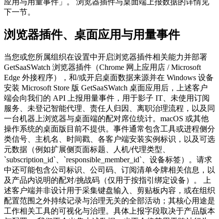
应用与用量事件」。 浏览器插件与桌面端上报数据的详情见
下一节。
浏览器插件、桌面应用与用量事件
当您或您所属组织在设置中开启浏览器插件相关能力并部署
GetSaaSWatch 浏览器插件（Chrome 网上应用店 / Microsoft
Edge 外接程序），和/或开启桌面数据来源并在 Windows 设备
安装 Microsoft Store 版 GetSaaSWatch 桌面应用后，上述客户
端会向我们的 API 上报用量事件，用于影子 IT、未使用订阅
服务、未登记智能代理、责任人归因、离职治理流程，以及同
一台机器上浏览器与桌面端的配对席位统计。macOS 或其他
操作系统的桌面版目前不提供。事件通常包含工具或进程侧分
类信号、主机名、时间戳、各客户端安装实例标识，以及可选
元数据（例如扩展侧页面标题、人机/代理类型、
`subscription_id`、`responsible_member_id`、设备标签）。请求
中还可能包含公司标识、公司码、订阅清单令牌相关信息，以
及产品内说明的配对/挑战码（仅用于按指引绑定设备）。 上
述客户端并非设计用于采集键盘输入、剪贴板内容，或在组织
配置范围之外持续记录与治理无关的全部活动；其核心用途是
工作相关工具的可视化与治理。具体上报字段取决于产品版本