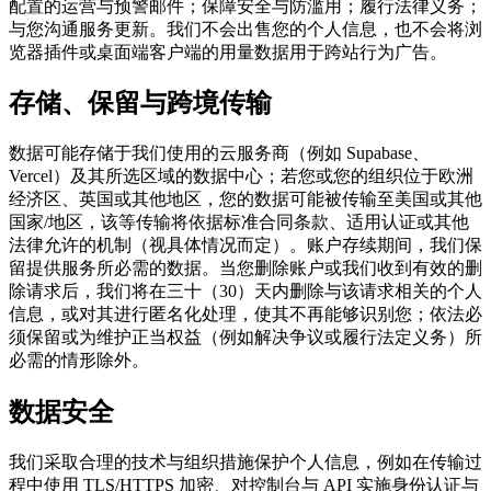
配置的运营与预警邮件；保障安全与防滥用；履行法律义务；
与您沟通服务更新。我们不会出售您的个人信息，也不会将浏
览器插件或桌面端客户端的用量数据用于跨站行为广告。
存储、保留与跨境传输
数据可能存储于我们使用的云服务商（例如 Supabase、
Vercel）及其所选区域的数据中心；若您或您的组织位于欧洲
经济区、英国或其他地区，您的数据可能被传输至美国或其他
国家/地区，该等传输将依据标准合同条款、适用认证或其他
法律允许的机制（视具体情况而定）。账户存续期间，我们保
留提供服务所必需的数据。当您删除账户或我们收到有效的删
除请求后，我们将在三十（30）天内删除与该请求相关的个人
信息，或对其进行匿名化处理，使其不再能够识别您；依法必
须保留或为维护正当权益（例如解决争议或履行法定义务）所
必需的情形除外。
数据安全
我们采取合理的技术与组织措施保护个人信息，例如在传输过
程中使用 TLS/HTTPS 加密、对控制台与 API 实施身份认证与